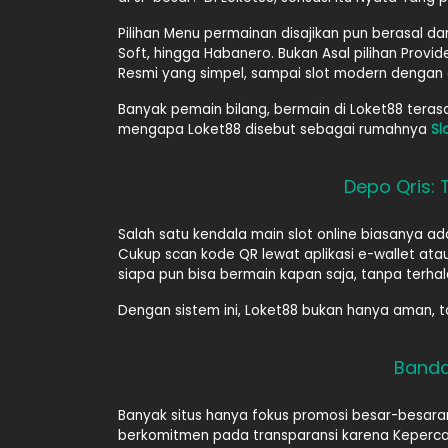
Pilihan Menu permainan disajikan pun berasal dar
Soft, hingga Habanero. Bukan Asal pilihan Provid
Resmi yang simpel, sampai slot modern dengan
Banyak pemain bilang, bermain di Loket88 terasa
mengapa Loket88 disebut sebagai rumahnya
Sl
Depo Qris:
Salah satu kendala main slot online biasanya ad
Cukup scan kode QR lewat aplikasi e-wallet atau
siapa pun bisa bermain kapan saja, tanpa ter
Dengan sistem ini, Loket88 bukan hanya aman, t
Banda
Banyak situs hanya fokus promosi besar-besaran
berkomitmen pada transparansi karena Keperca