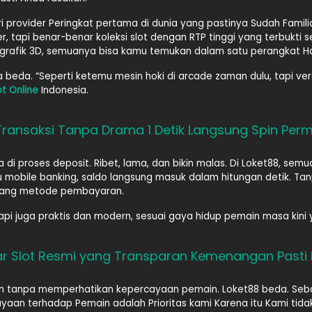
i provider Peringkat pertama di dunia yang pastinya Sudah Familia
er, tapi benar-benar koleksi slot dengan RTP tinggi yang terbukti 
 grafik 3D, semuanya bisa kamu temukan dalam satu perangkat 
 beda. “Seperti ketemu mesin hoki di arcade zaman dulu, tapi vers
ot Online
Indonesia.
 Transaksi Tanpa Drama 1 Detik Langsung Spin Per
a di proses deposit. Ribet, lama, dan bikin malas. Di Loket88, s
 mobile banking, saldo langsung masuk dalam hitungan detik. Tanpa
halang metode pembayaran.
api juga praktis dan modern, sesuai gaya hidup pemain masa kini
r Slot Resmi yang Transparan Kemenangan Pasti 
 tanpa memperhatikan kepercayaan pemain. Loket88 beda. Sebagai
yaan terhadap Pemain adalah Prioritas kami Karena itu Kami ti