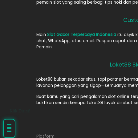
pemain slot yang saling berbagi tips hoki dan p
Cust
Main
Slot Gacor Terpercaya Indonesia
itu asyik 
chat, WhatsApp, atau email. Respon cepat dan 
Pemain.
Loket88 S
Loket88 bukan sekadar situs, tapi partner berma
layanan pelanggan yang sigap—semuanya membuat
Buat kamu yang cari pengalaman slot online terp
buktikan sendiri kenapa Loket88 layak disebut se
Klik Disini!
Platform