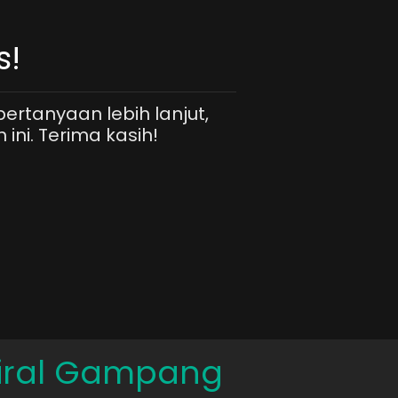
s!
ertanyaan lebih lanjut,
ni. Terima kasih!
 Viral Gampang