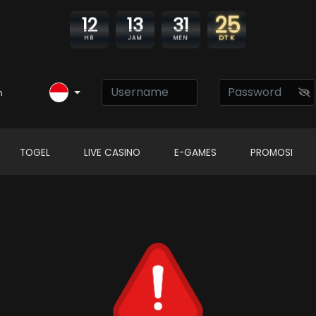
24
12
13
31
DTK
HR
JAM
MEN
n
TOGEL
LIVE CASINO
E-GAMES
PROMOSI