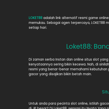
LOKET88
adalah link alternatif resmi game onl
memukau. Sebagai agen terpercaya, LOKET88 men
setiap hari.
Loket88: Band
Di zaman serba Instan dan online situs slot yan
kenyataannya sering bikin kecewa. Nah, di sini
resmi yang benar-benar memahami kebutuhan pe
gacor yang disajikan bikin betah main.
Sit
Untuk anda para pecinta slot online, istilah gac
di JP besar? Di Loket88, sensasi itu Nyata Yang 