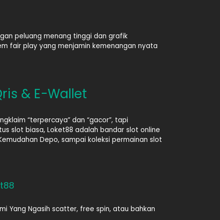
ngan peluang menang tinggi dan grafik
stem fair play yang menjamin kemenangan nyata
ris & E-Wallet
ngklaim “terpercaya” dan “gacor”, tapi
s slot biasa, Loket88 adalah bandar slot online
Kemudahan Depo, sampai koleksi permainan slot
et88
smi Yang Ngasih scatter, free spin, atau bahkan